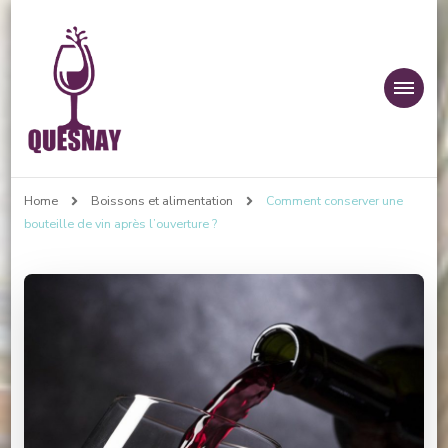
domaine-du-
Home
Boissons et alimentation
Comment conserver une
quesnay.fr
bouteille de vin après l’ouverture ?